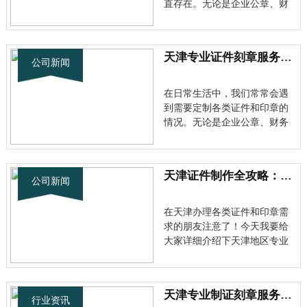
直存在。无论是企业公章、财
务专用章，还是个人私章等各
类印章制作，都涉及到重要的
法律和安全问题。 了解行业标
天津专业证件刻章服务全解析：快速制作各类证书印章
准与规范 目前市场上从事天津
公司新闻
证件刻章业务的机构众多，但
服务质量参差不齐。天津刻章
在日常生活中，我们常常会遇
联系···
到需要定制各类证件和印章的
情况。无论是企业公章、财务
专用章，还是个人私章、合同
专用章等，专业的制证刻章服
务都能满足我们的需求。 天津
天津证件制作全攻略：专业刻章证书服务详解
专业制证刻章行业现状 随着经
公司新闻
济的发展，天津私人刻章的电
话咨询服务越来越受到关注。
在天津办理各类证件和印章需
作为···
求的朋友注意了！今天我要给
大家详细介绍下天津地区专业
的证件制作服务。 什么是专业
的天津证件刻章服务 天津作为
北方重要城市，对各类证件和
天津专业制证刻章服务全攻略：从选材到成品一站式指南
印章的需求量非常大。所谓天
行业资讯