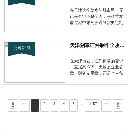
津专业制证刻章，就是指那些
具备正规资质、专业技术的正
在天津这个繁华的城市里，无
规服···
论是企业还是个人，在经营发
展过程中难免会遇到需要定制
各类证件和印章的情况。天津
专业制证行业经过多年的沉淀
和发展，已经形成了完善的服
天津刻章证件制作全攻略：专业服务满足各类需求
务体系，能够满足不同客户的
公司新闻
需求。 一、天津制证行业的市
场现状分析 随着经济的快速发
在天津地区，证件刻章的需求
展，···
一直居高不下。无论是企业公
章、财务专用章，还是个人私
章、毕业证书等各类证件制
作，都离不开专业的技术支持
和服务保障。天津刻章联系方
式的选择显得尤为重要。 了解
天津专业制证行业现状 随着经
首
<<
1
2
3
4
5
1/157
>>
尾
···
页
页
济的发展，天津刻章联系方式
相关的···