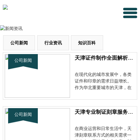
公司新闻
行业资讯
知识百科
天津证件制作全面解析：从刻章到证书一站式服务全指南
公司新闻
在现代化的城市发展中，各类
证件和印章的需求日益增长。
作为华北重要城市的天津，在
证件制作领域也形成了完善的
服务体系。天津证件制作联系
电话背后的产业生态，正逐渐
天津专业制证刻章服务全解析：选择正规渠道的重要性
成为城市服务业的重要组成部
公司新闻
分。 天津刻章行业现状分析 目
前天津的刻章市场已经相当成
在商业运营和日常生活中，天
熟，···
津刻章联系方式的相关需求一